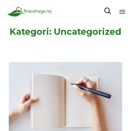

Sk
Kategori:
Uncategorized
to
co