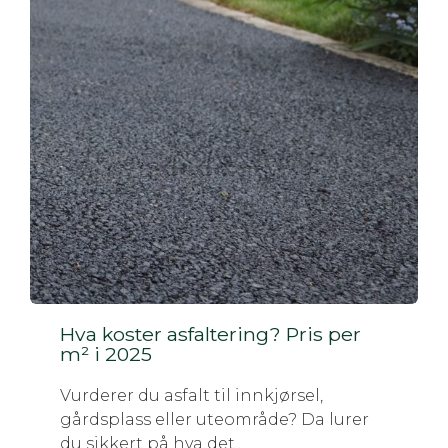
Hva koster asfaltering? Pris per
m² i 2025
Vurderer du asfalt til innkjørsel,
gårdsplass eller uteområde? Da lurer
du sikkert på hva det...