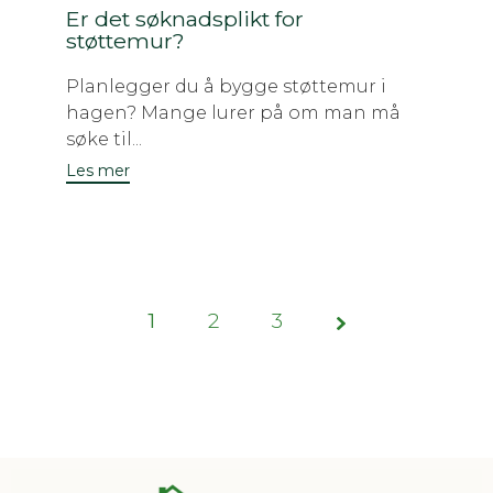
Er det søknadsplikt for
støttemur?
Planlegger du å bygge støttemur i
hagen? Mange lurer på om man må
søke til...
Les mer
1
2
Page
3
1 of 3