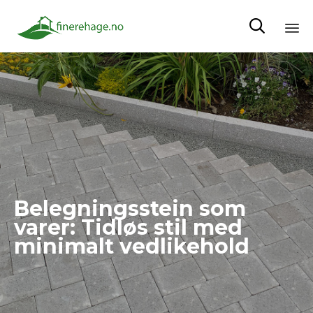

Sk
to
co
Belegningsstein som
varer: Tidløs stil med
minimalt vedlikehold