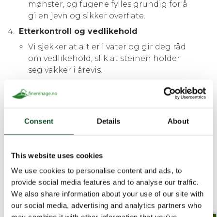
mønster, og fugene fylles grundig for å
gi en jevn og sikker overflate.
Etterkontroll og vedlikehold
Vi sjekker at alt er i vater og gir deg råd
om vedlikehold, slik at steinen holder
seg vakker i årevis.
Reparasjon og retting
Har du allerede belegningsstein som er ujevn, eller
fuger som slites? Vi kan rette opp og fornye
Consent
Details
About
uteområdet ditt, så det ser ut som nytt igjen!
Hva koster
This website uses cookies
belegningsstein per
We use cookies to personalise content and ads, to
kvadratmeter?
provide social media features and to analyse our traffic.
Belegningsstein pris m2
varierer med type stein,
We also share information about your use of our site with
grunnforhold og kompleksiteten på jobben. For å
our social media, advertising and analytics partners who